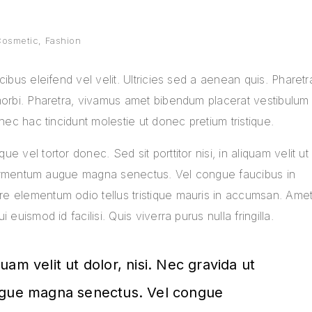
Cosmetic
,
Fashion
cibus eleifend vel velit. Ultricies sed a aenean quis. Pharetr
morbi. Pharetra, vivamus amet bibendum placerat vestibulum
nec hac tincidunt molestie ut donec pretium tristique.
 vel tortor donec. Sed sit porttitor nisi, in aliquam velit ut
t fermentum augue magna senectus. Vel congue faucibus in
e elementum odio tellus tristique mauris in accumsan. Ame
euismod id facilisi. Quis viverra purus nulla fringilla.
iquam velit ut dolor, nisi. Nec gravida ut
augue magna senectus. Vel congue