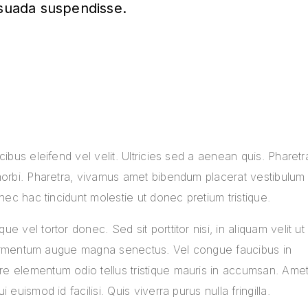
esuada suspendisse.
cibus eleifend vel velit. Ultricies sed a aenean quis. Pharetr
morbi. Pharetra, vivamus amet bibendum placerat vestibulum
nec hac tincidunt molestie ut donec pretium tristique.
 vel tortor donec. Sed sit porttitor nisi, in aliquam velit ut
t fermentum augue magna senectus. Vel congue faucibus in
e elementum odio tellus tristique mauris in accumsan. Ame
euismod id facilisi. Quis viverra purus nulla fringilla.