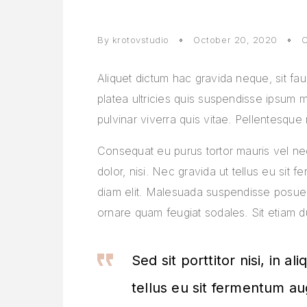
By
krotovstudio
October 20, 2020
Aliquet dictum hac gravida neque, sit fau
platea ultricies quis suspendisse ipsum 
pulvinar viverra quis vitae. Pellentesque 
Consequat eu purus tortor mauris vel neque
dolor, nisi. Nec gravida ut tellus eu si
diam elit. Malesuada suspendisse posuer
ornare quam feugiat sodales. Sit etiam dui 
Sed sit porttitor nisi, in al
tellus eu sit fermentum 